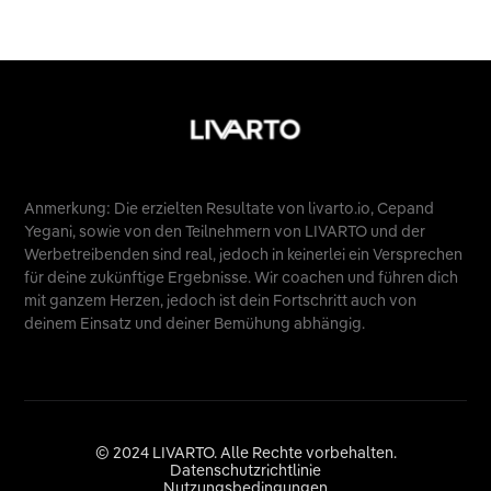
Anmerkung: Die erzielten Resultate von livarto.io, Cepand
Yegani, sowie von den Teilnehmern von LIVARTO und der
Werbetreibenden sind real, jedoch in keinerlei ein Versprechen
für deine zukünftige Ergebnisse. Wir coachen und führen dich
mit ganzem Herzen, jedoch ist dein Fortschritt auch von
deinem Einsatz und deiner Bemühung abhängig.
© 2024 LIVARTO. Alle Rechte vorbehalten.
Datenschutzrichtlinie
Nutzungsbedingungen