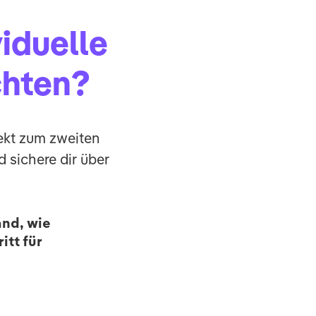
iduelle
chten?
ekt zum zweiten
d sichere dir über
and, wie
itt für