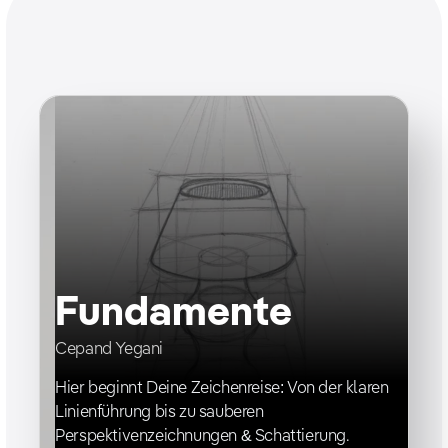
Fundamente
Cepand Yegani
Hier beginnt Deine Zeichenreise: Von der klaren
Linienführung bis zu sauberen
Perspektivenzeichnungen & Schattierung.