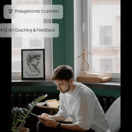
🏆
Preisgekrönte Dozenten
👨🏻‍🎨
1:1 Coaching & Feedback