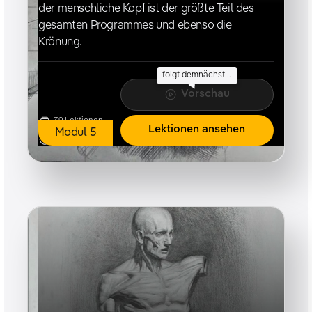
der menschliche Kopf ist der größte Teil des
gesamten Programmes und ebenso die
Krönung.
folgt demnächst...
Vorschau
39
Lektionen
Lektionen ansehen
Modul
5
36h 30m