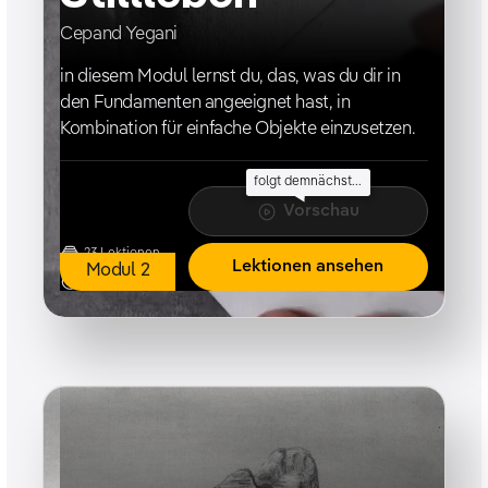
Cepand Yegani
in diesem Modul lernst du, das, was du dir in
den Fundamenten angeeignet hast, in
Kombination für einfache Objekte einzusetzen.
folgt demnächst...
Vorschau
23
Lektionen
Lektionen ansehen
Modul
2
14h 30m