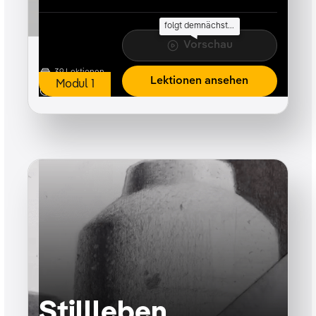
folgt demnächst...
Vorschau
39
Lektionen
Lektionen ansehen
Modul
1
12h 15m
Stillleben