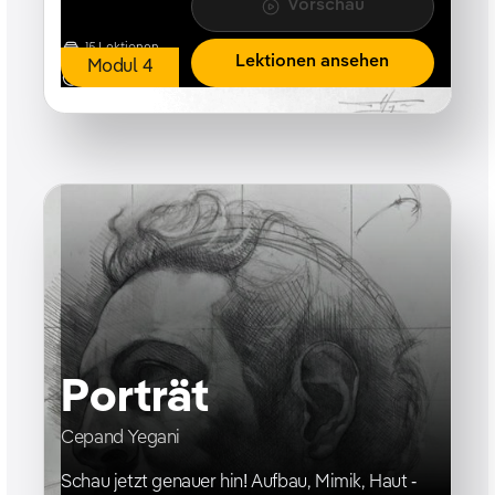
Vorschau
15
Lektionen
Lektionen ansehen
Modul
4
25h 35m
Porträt
Cepand Yegani
Schau jetzt genauer hin! Aufbau, Mimik, Haut -