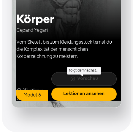
Körper
Cepand Yegani
Vom Skelett bis zum Kleidungsstück lernst du
die Komplexität der menschlichen
Körperzeichnung zu meistern.
folgt demnächst...
Vorschau
25
Lektionen
Lektionen ansehen
Modul
6
27h 30m