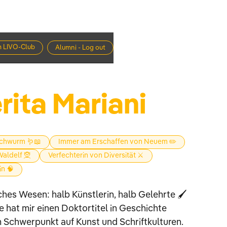
 LIVO-Club
Alumni - Log out
ita Mariani
chwurm 🪱📖
Immer am Erschaffen von Neuem ✏️
aldelf 🧝
Verfechterin von Diversität ⚔️
in 🧠
ches Wesen: halb Künstlerin, halb Gelehrte 🖌️
e hat mir einen Doktortitel in Geschichte
m Schwerpunkt auf Kunst und Schriftkulturen.