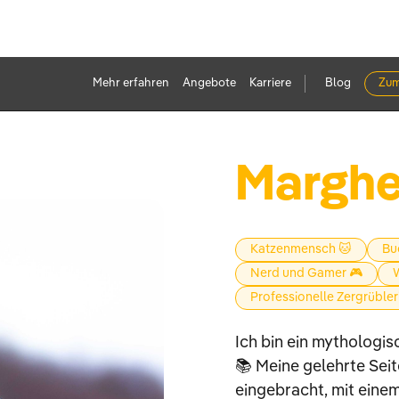
Mehr erfahren
Angebote
Karriere
Blog
Zum
Margher
Katzenmensch 🐱
Bu
Nerd und Gamer 🎮
W
Professionelle Zergrübler
Ich bin ein mythologis
📚 Meine gelehrte Seit
eingebracht, mit eine